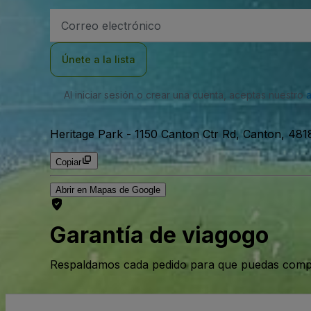
Dirección
de
correo
electrónico
Únete a la lista
Al iniciar sesión o crear una cuenta, aceptas nuestro
Heritage Park
-
1150 Canton Ctr Rd, Canton, 481
Copiar
Abrir en Mapas de Google
Garantía de viagogo
Respaldamos cada pedido para que puedas compr