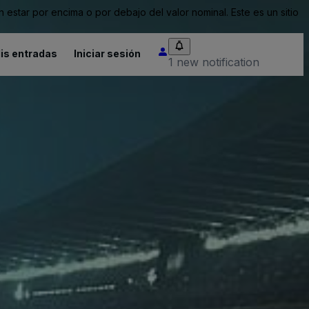
tar por encima o por debajo del valor nominal. Este es un sitio
is entradas
Iniciar sesión
1 new notification