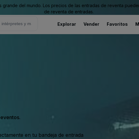
grande del mundo. Los precios de las entradas de reventa pueden es
de reventa de entradas.
Explorar
Vender
Favoritos
M
s eventos.
rectamente en tu bandeja de entrada