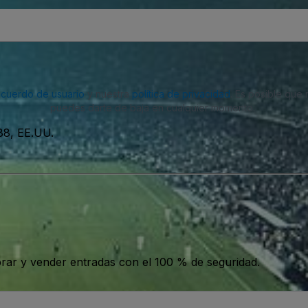
acuerdo de usuario
y nuestra
política de privacidad
. Es posible que
puedes darte de baja en cualquier momento.
88, EE.UU.
ar y vender entradas con el 100 % de seguridad.