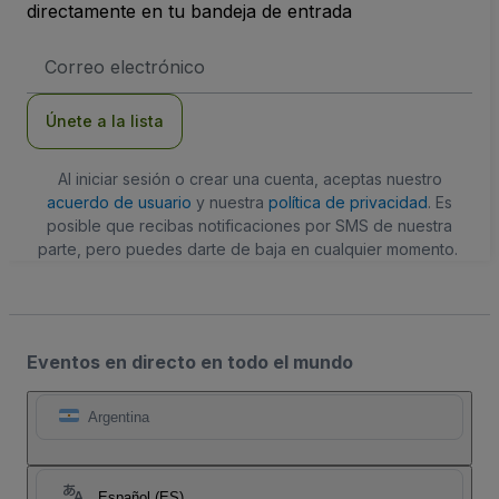
directamente en tu bandeja de entrada
Dirección
de
correo
electrónico
Únete a la lista
Al iniciar sesión o crear una cuenta, aceptas nuestro
acuerdo de usuario
y nuestra
política de privacidad
. Es
posible que recibas notificaciones por SMS de nuestra
parte, pero puedes darte de baja en cualquier momento.
Eventos en directo en todo el mundo
Argentina
Español (ES)