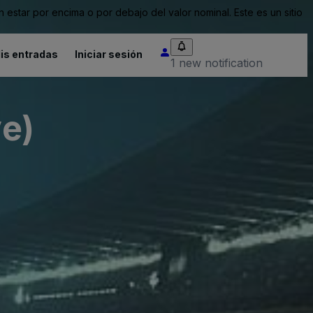
tar por encima o por debajo del valor nominal. Este es un sitio
is entradas
Iniciar sesión
1 new notification
ve)