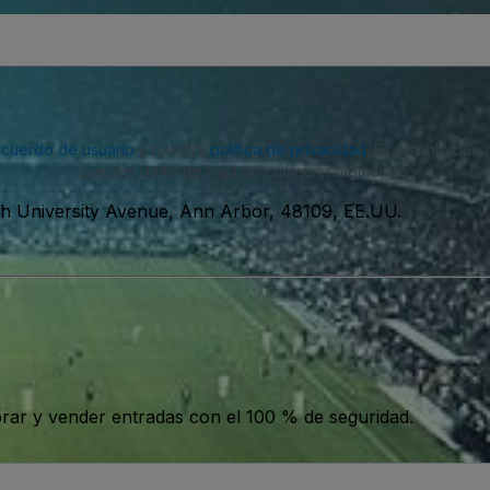
acuerdo de usuario
y nuestra
política de privacidad
. Es posible que
puedes darte de baja en cualquier momento.
h University Avenue, Ann Arbor, 48109, EE.UU.
ar y vender entradas con el 100 % de seguridad.