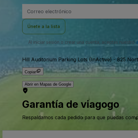
Dirección
de
correo
electrónico
Únete a la lista
Al iniciar sesión o crear una cuenta, aceptas nuestro
Hill Auditorium Parking Lots (InActive)
-
825 Nort
Copiar
Abrir en Mapas de Google
Garantía de viagogo
Respaldamos cada pedido para que puedas compr