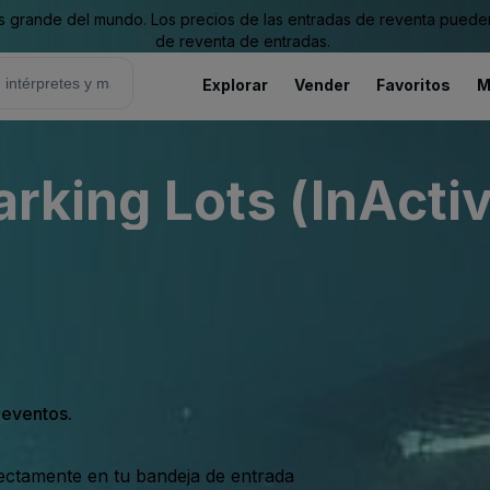
grande del mundo. Los precios de las entradas de reventa pueden es
de reventa de entradas.
Explorar
Vender
Favoritos
M
arking Lots (InActi
s eventos.
rectamente en tu bandeja de entrada