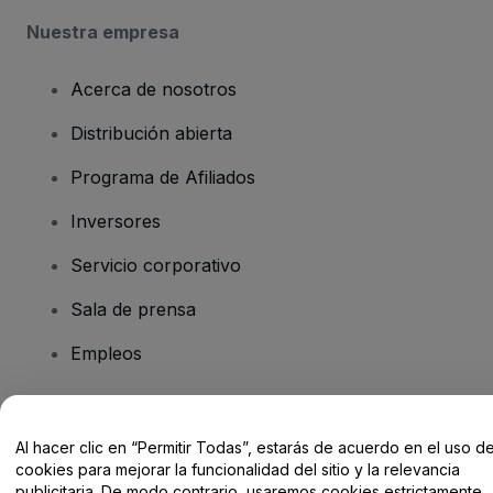
Nuestra empresa
Acerca de nosotros
Distribución abierta
Programa de Afiliados
Inversores
Servicio corporativo
Sala de prensa
Empleos
¿Tienes alguna pregunta?
Al hacer clic en “Permitir Todas”, estarás de acuerdo en el uso d
cookies para mejorar la funcionalidad del sitio y la relevancia
Centro de Ayuda / Contacto
publicitaria. De modo contrario, usaremos cookies estrictamente