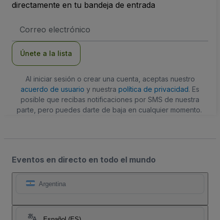
directamente en tu bandeja de entrada
Dirección
de
correo
electrónico
Únete a la lista
Al iniciar sesión o crear una cuenta, aceptas nuestro
acuerdo de usuario
y nuestra
política de privacidad
. Es
posible que recibas notificaciones por SMS de nuestra
parte, pero puedes darte de baja en cualquier momento.
Eventos en directo en todo el mundo
Argentina
Español (ES)