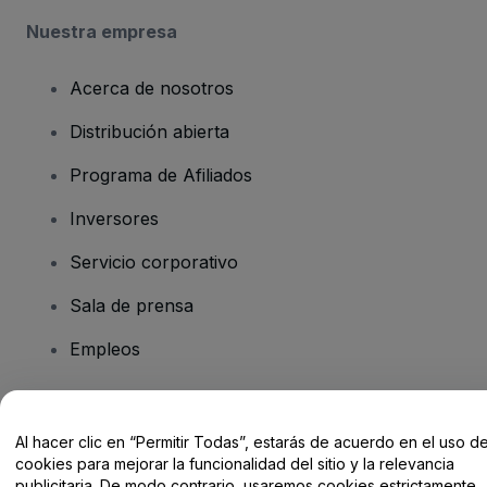
Nuestra empresa
Acerca de nosotros
Distribución abierta
Programa de Afiliados
Inversores
Servicio corporativo
Sala de prensa
Empleos
¿Tienes alguna pregunta?
Al hacer clic en “Permitir Todas”, estarás de acuerdo en el uso d
cookies para mejorar la funcionalidad del sitio y la relevancia
Centro de Ayuda / Contacto
publicitaria. De modo contrario, usaremos cookies estrictamente