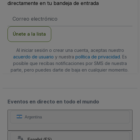
directamente en tu bandeja de entrada
Dirección
de
correo
electrónico
Únete a la lista
Al iniciar sesión o crear una cuenta, aceptas nuestro
acuerdo de usuario
y nuestra
política de privacidad
. Es
posible que recibas notificaciones por SMS de nuestra
parte, pero puedes darte de baja en cualquier momento.
Eventos en directo en todo el mundo
Argentina
Español (ES)