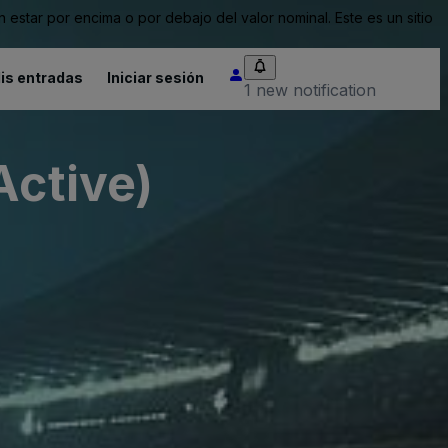
tar por encima o por debajo del valor nominal. Este es un sitio
is entradas
Iniciar sesión
1 new notification
Active)