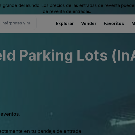
grande del mundo. Los precios de las entradas de reventa pueden es
de reventa de entradas.
Explorar
Vender
Favoritos
M
ld Parking Lots (In
s eventos.
rectamente en tu bandeja de entrada