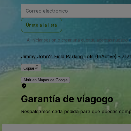
Dirección
de
correo
electrónico
Únete a la lista
Al iniciar sesión o crear una cuenta, aceptas nuestro
Jimmy John's Field Parking Lots (InActive)
-
7171
Copiar
Abrir en Mapas de Google
Garantía de viagogo
Respaldamos cada pedido para que puedas compr