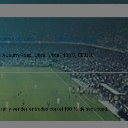
acuerdo de usuario
y nuestra
política de privacidad
. Es posible que
puedes darte de baja en cualquier momento.
 Auburn Road, Utica, Utica, 48317, EE.UU.
ar y vender entradas con el 100 % de seguridad.