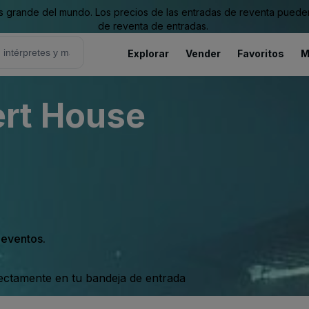
grande del mundo. Los precios de las entradas de reventa pueden es
de reventa de entradas.
Explorar
Vender
Favoritos
M
rt House
s eventos.
rectamente en tu bandeja de entrada