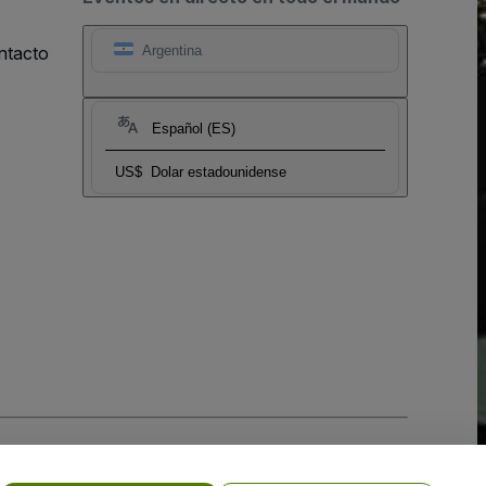
ntacto
Argentina
Español (ES)
US$
Dolar estadounidense