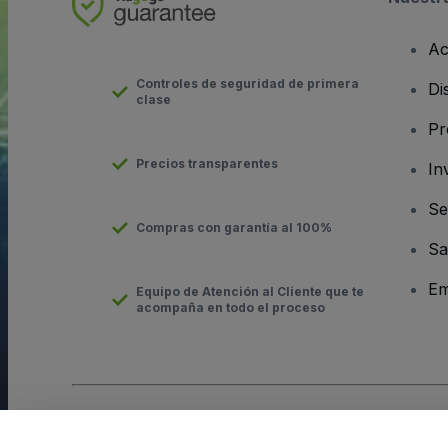
Ac
Controles de seguridad de primera
Di
clase
Pr
Precios transparentes
In
Se
Compras con garantía al 100%
Sa
Em
Equipo de Atención al Cliente que te
acompaña en todo el proceso
Derechos reservados © viagogo GmbH 2026
Datos de la Emp