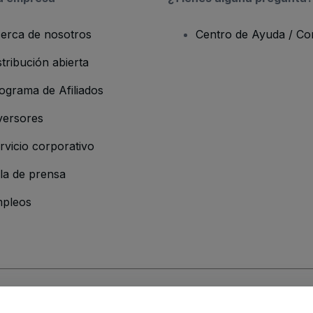
erca de nosotros
Centro de Ayuda / Co
stribución abierta
ograma de Afiliados
versores
rvicio corporativo
la de prensa
pleos
resa