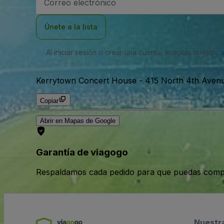
de
correo
electrónico
Únete a la lista
Al iniciar sesión o crear una cuenta, aceptas nuestro
Kerrytown Concert House
-
415 North 4th Avenu
Copiar
Abrir en Mapas de Google
Garantía de viagogo
Respaldamos cada pedido para que puedas compr
Nuestr