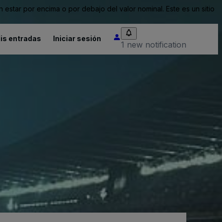
tar por encima o por debajo del valor nominal. Este es un sitio
is entradas
Iniciar sesión
1 new notification