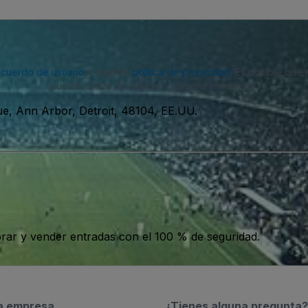
acuerdo de usuario
y nuestra
política de privacidad
. Es posible que
puedes darte de baja en cualquier momento.
e, Ann Arbor, Detroit, 48104, EE.UU.
ar y vender entradas con el 100 % de seguridad.
a empresa
¿Tienes alguna pregunta?