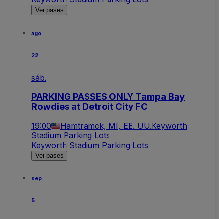
Ver pases
ago
22
sáb.
PARKING PASSES ONLY Tampa Bay
Rowdies at Detroit City FC
19:00
Hamtramck, MI, EE. UU.
Keyworth
Stadium Parking Lots
Keyworth Stadium Parking Lots
Ver pases
sep
5