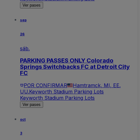
Ver pases
sep
26
sáb.
PARKING PASSES ONLY Colorado
Springs Switchbacks FC at Detroit City
FC
POR CONFIRMAR
Hamtramck, MI, EE.
UU.
Keyworth Stadium Parking Lots
Keyworth Stadium Parking Lots
Ver pases
oct
3