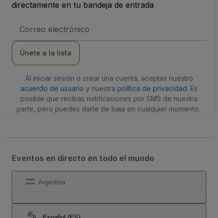
directamente en tu bandeja de entrada
Dirección
de
correo
electrónico
Únete a la lista
Al iniciar sesión o crear una cuenta, aceptas nuestro
acuerdo de usuario
y nuestra
política de privacidad
. Es
posible que recibas notificaciones por SMS de nuestra
parte, pero puedes darte de baja en cualquier momento.
Eventos en directo en todo el mundo
Argentina
Español (ES)