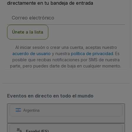
directamente en tu bandeja de entrada
Dirección
de
correo
electrónico
Únete a la lista
Al iniciar sesión o crear una cuenta, aceptas nuestro
acuerdo de usuario
y nuestra
política de privacidad
. Es
posible que recibas notificaciones por SMS de nuestra
parte, pero puedes darte de baja en cualquier momento.
Eventos en directo en todo el mundo
Argentina
Español (ES)