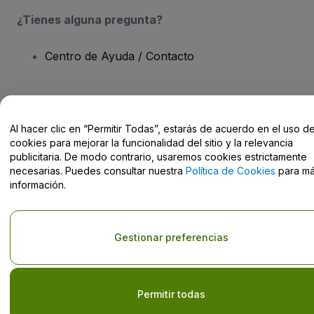
¿Tienes alguna pregunta?
Centro de Ayuda / Contacto
Al hacer clic en “Permitir Todas”, estarás de acuerdo en el uso d
Derechos reservados © viagogo GmbH 2026
Datos de la Empresa
cookies para mejorar la funcionalidad del sitio y la relevancia
El uso de este sitio web constituye la aceptación de los
Términos y
publicitaria. De modo contrario, usaremos cookies estrictamente
Condiciones
, de la
Política de Privacidad
, de la
Política de Cookies
necesarias. Puedes consultar nuestra
Política de Cookies
para m
y de la
Política de Privacidad para Móviles
No compartir mi información personal ni tus opciones de
información.
privacidad
Gestionar preferencias
Permitir todas