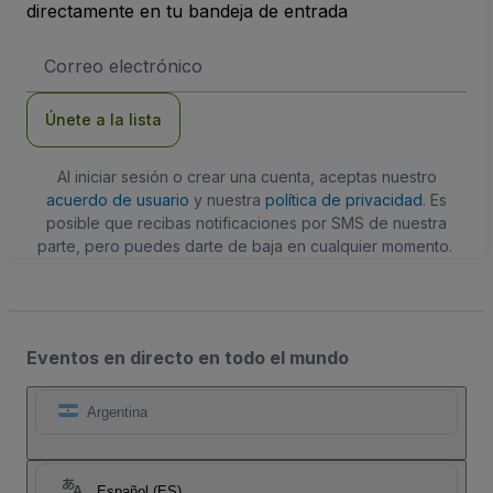
directamente en tu bandeja de entrada
Dirección
de
correo
electrónico
Únete a la lista
Al iniciar sesión o crear una cuenta, aceptas nuestro
acuerdo de usuario
y nuestra
política de privacidad
. Es
posible que recibas notificaciones por SMS de nuestra
parte, pero puedes darte de baja en cualquier momento.
Eventos en directo en todo el mundo
Argentina
Español (ES)