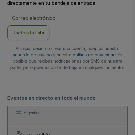
directamente en tu bandeja de entrada
Dirección
de
correo
electrónico
Únete a la lista
Al iniciar sesión o crear una cuenta, aceptas nuestro
acuerdo de usuario
y nuestra
política de privacidad
. Es
posible que recibas notificaciones por SMS de nuestra
parte, pero puedes darte de baja en cualquier momento.
Eventos en directo en todo el mundo
Argentina
Español (ES)