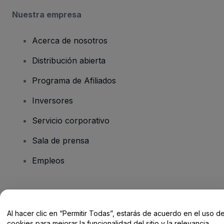
Nuestra empresa
Acerca de nosotros
Distribución abierta
Programa de Afiliados
Inversores
Servicio corporativo
Sala de prensa
Empleos
¿Tienes alguna pregunta?
Al hacer clic en “Permitir Todas”, estarás de acuerdo en el uso d
Centro de Ayuda / Contacto
cookies para mejorar la funcionalidad del sitio y la relevancia