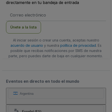
directamente en tu bandeja de entrada
Dirección
de
correo
electrónico
Únete a la lista
Al iniciar sesión o crear una cuenta, aceptas nuestro
acuerdo de usuario
y nuestra
política de privacidad
. Es
posible que recibas notificaciones por SMS de nuestra
parte, pero puedes darte de baja en cualquier momento.
Eventos en directo en todo el mundo
Argentina
Español (ES)