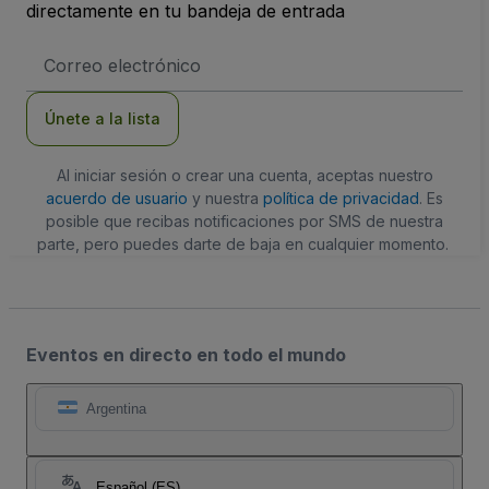
directamente en tu bandeja de entrada
Dirección
de
correo
electrónico
Únete a la lista
Al iniciar sesión o crear una cuenta, aceptas nuestro
acuerdo de usuario
y nuestra
política de privacidad
. Es
posible que recibas notificaciones por SMS de nuestra
parte, pero puedes darte de baja en cualquier momento.
Eventos en directo en todo el mundo
Argentina
Español (ES)