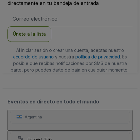
directamente en tu bandeja de entrada
Dirección
de
correo
electrónico
Únete a la lista
Al iniciar sesión o crear una cuenta, aceptas nuestro
acuerdo de usuario
y nuestra
política de privacidad
. Es
posible que recibas notificaciones por SMS de nuestra
parte, pero puedes darte de baja en cualquier momento.
Eventos en directo en todo el mundo
Argentina
Español (ES)