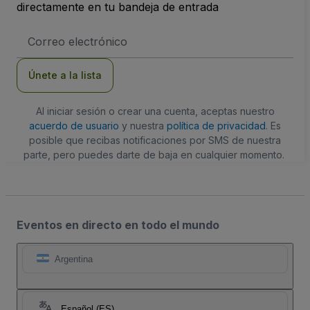
directamente en tu bandeja de entrada
Dirección
de
correo
electrónico
Únete a la lista
Al iniciar sesión o crear una cuenta, aceptas nuestro
acuerdo de usuario
y nuestra
política de privacidad
. Es
posible que recibas notificaciones por SMS de nuestra
parte, pero puedes darte de baja en cualquier momento.
Eventos en directo en todo el mundo
Argentina
Español (ES)