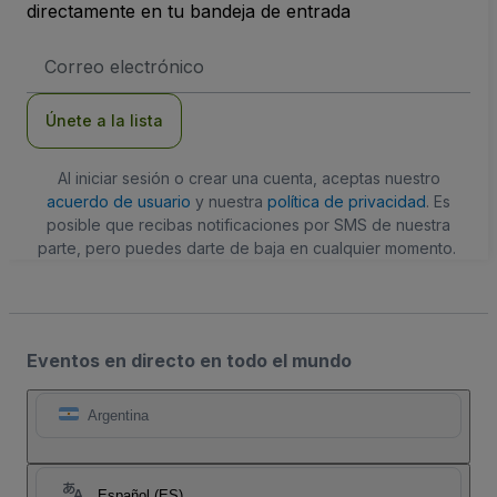
directamente en tu bandeja de entrada
Dirección
de
correo
electrónico
Únete a la lista
Al iniciar sesión o crear una cuenta, aceptas nuestro
acuerdo de usuario
y nuestra
política de privacidad
. Es
posible que recibas notificaciones por SMS de nuestra
parte, pero puedes darte de baja en cualquier momento.
Eventos en directo en todo el mundo
Argentina
Español (ES)