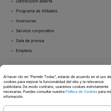
Distribución abierta
Programa de Afiliados
Inversores
Servicio corporativo
Sala de prensa
Empleos
¿Tienes alguna pregunta?
Al hacer clic en “Permitir Todas”, estarás de acuerdo en el uso d
Centro de Ayuda / Contacto
cookies para mejorar la funcionalidad del sitio y la relevancia
publicitaria. De modo contrario, usaremos cookies estrictamente
necesarias. Puedes consultar nuestra
Política de Cookies
para m
información.
Derechos reservados © viagogo GmbH 2026
Datos de la Empresa