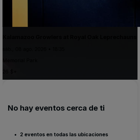
Kalamazoo Growlers at Royal Oak Leprechauns
sáb., 08 ago. 2026 • 18:35
Memorial Park
26 $+
No hay eventos cerca de ti
2 eventos en todas las ubicaciones