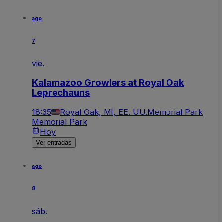
ago
7
vie.
Kalamazoo Growlers at Royal Oak
Leprechauns
18:35
Royal Oak, MI, EE. UU.
Memorial Park
Memorial Park
Hoy
Ver entradas
ago
8
sáb.