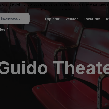
grande del mundo. Los precios de las entradas de reventa pueden es
de reventa de entradas.
Explorar
Vender
Favoritos
M
des
 Guido Theat