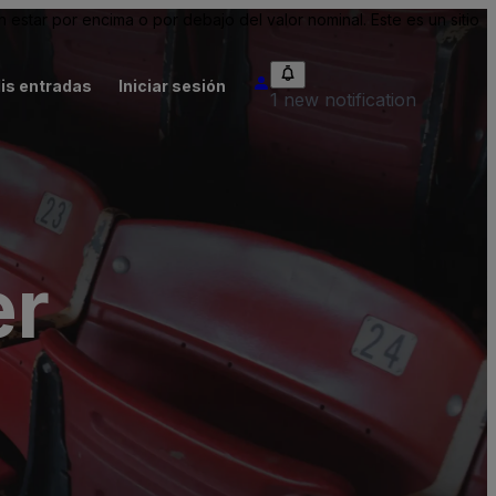
tar por encima o por debajo del valor nominal. Este es un sitio
is entradas
Iniciar sesión
1 new notification
er