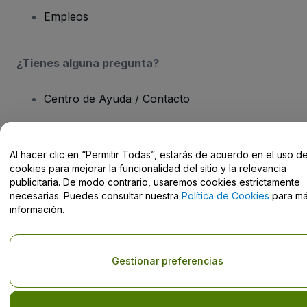
Empleos
¿Tienes alguna pregunta?
Centro de Ayuda / Contacto
Al hacer clic en “Permitir Todas”, estarás de acuerdo en el uso d
cookies para mejorar la funcionalidad del sitio y la relevancia
Derechos reservados © viagogo GmbH 2026
Datos de la Empresa
publicitaria. De modo contrario, usaremos cookies estrictamente
El uso de este sitio web constituye la aceptación de los
Términos y
necesarias. Puedes consultar nuestra
Política de Cookies
para m
Condiciones
, de la
Política de Privacidad
, de la
Política de Cookies
información.
y de la
Política de Privacidad para Móviles
No compartir mi información personal ni tus opciones de
privacidad
Gestionar preferencias