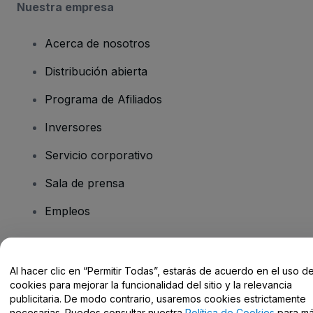
Nuestra empresa
Acerca de nosotros
Distribución abierta
Programa de Afiliados
Inversores
Servicio corporativo
Sala de prensa
Empleos
¿Tienes alguna pregunta?
Al hacer clic en “Permitir Todas”, estarás de acuerdo en el uso d
cookies para mejorar la funcionalidad del sitio y la relevancia
Centro de Ayuda / Contacto
publicitaria. De modo contrario, usaremos cookies estrictamente
necesarias. Puedes consultar nuestra
Política de Cookies
para m