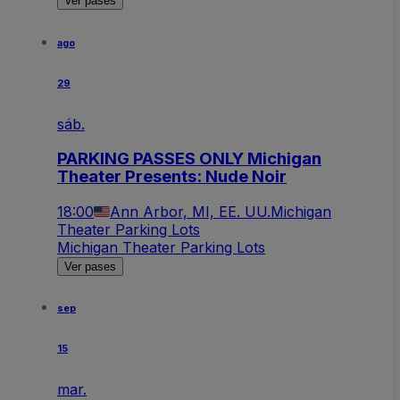
Ver pases
ago
29
sáb.
PARKING PASSES ONLY Michigan
Theater Presents: Nude Noir
18:00
Ann Arbor, MI, EE. UU.
Michigan
Theater Parking Lots
Michigan Theater Parking Lots
Ver pases
sep
15
mar.