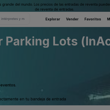
grande del mundo. Los precios de las entradas de reventa pueden es
de reventa de entradas.
Explorar
Vender
Favoritos
M
 Parking Lots (InAc
s eventos.
rectamente en tu bandeja de entrada