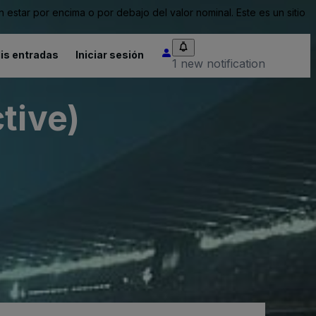
tar por encima o por debajo del valor nominal. Este es un sitio
is entradas
Iniciar sesión
1 new notification
tive)