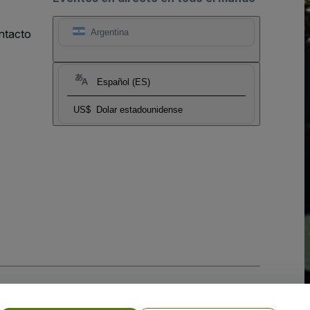
ntacto
Argentina
Español (ES)
US$
Dolar estadounidense