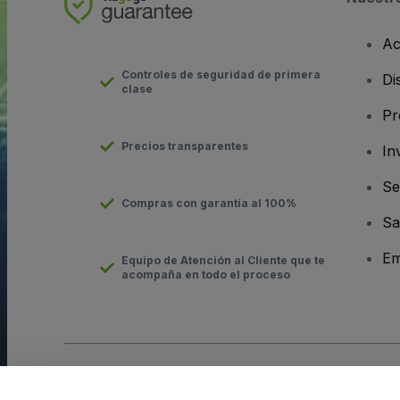
Ac
Controles de seguridad de primera
Di
clase
Pr
Precios transparentes
In
Se
Compras con garantía al 100%
Sa
Em
Equipo de Atención al Cliente que te
acompaña en todo el proceso
Derechos reservados © viagogo GmbH 2026
Datos de la Emp