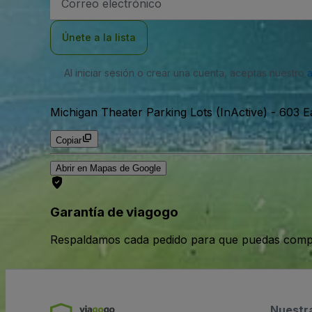
de
correo
electrónico
Únete a la lista
Al iniciar sesión o crear una cuenta, aceptas nuestro
Michigan Theater Parking Lots (InActive)
-
603 E
Copiar
Abrir en Mapas de Google
Garantía de viagogo
Respaldamos cada pedido para que puedas compr
Nuestr