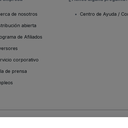
erca de nosotros
Centro de Ayuda / Co
stribución abierta
ograma de Afiliados
versores
rvicio corporativo
la de prensa
pleos
resa