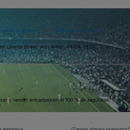
acuerdo de usuario
y nuestra
política de privacidad
. Es posible que
puedes darte de baja en cualquier momento.
ast Liberty Street, Ann Arbor, 48104, EE.UU.
ar y vender entradas con el 100 % de seguridad.
a empresa
¿Tienes alguna pregunta?