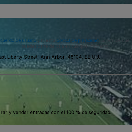
acuerdo de usuario
y nuestra
política de privacidad
. Es posible que
puedes darte de baja en cualquier momento.
ast Liberty Street, Ann Arbor, 48104, EE.UU.
ar y vender entradas con el 100 % de seguridad.