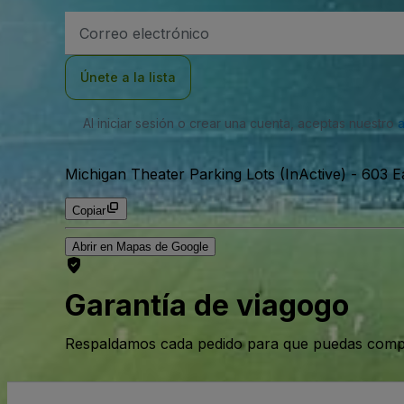
Dirección
de
correo
electrónico
Únete a la lista
Al iniciar sesión o crear una cuenta, aceptas nuestro
Michigan Theater Parking Lots (InActive)
-
603 E
Copiar
Abrir en Mapas de Google
Garantía de viagogo
Respaldamos cada pedido para que puedas compr