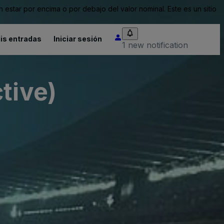
tar por encima o por debajo del valor nominal. Este es un sitio
is entradas
Iniciar sesión
1 new notification
tive)