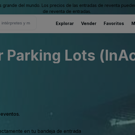
grande del mundo. Los precios de las entradas de reventa pueden es
de reventa de entradas.
Explorar
Vender
Favoritos
M
 Parking Lots (InAc
s eventos.
rectamente en tu bandeja de entrada