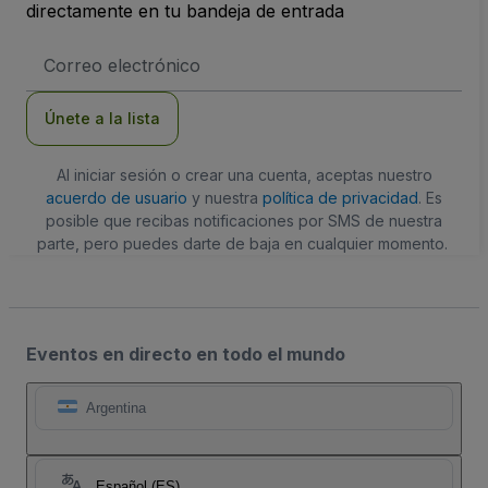
directamente en tu bandeja de entrada
Dirección
de
correo
electrónico
Únete a la lista
Al iniciar sesión o crear una cuenta, aceptas nuestro
acuerdo de usuario
y nuestra
política de privacidad
. Es
posible que recibas notificaciones por SMS de nuestra
parte, pero puedes darte de baja en cualquier momento.
Eventos en directo en todo el mundo
Argentina
Español (ES)