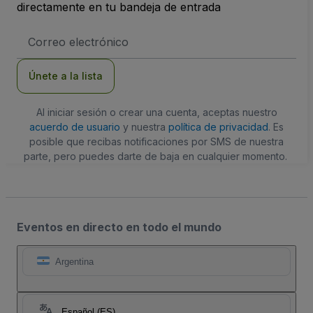
directamente en tu bandeja de entrada
Dirección
de
correo
electrónico
Únete a la lista
Al iniciar sesión o crear una cuenta, aceptas nuestro
acuerdo de usuario
y nuestra
política de privacidad
. Es
posible que recibas notificaciones por SMS de nuestra
parte, pero puedes darte de baja en cualquier momento.
Eventos en directo en todo el mundo
Argentina
Español (ES)