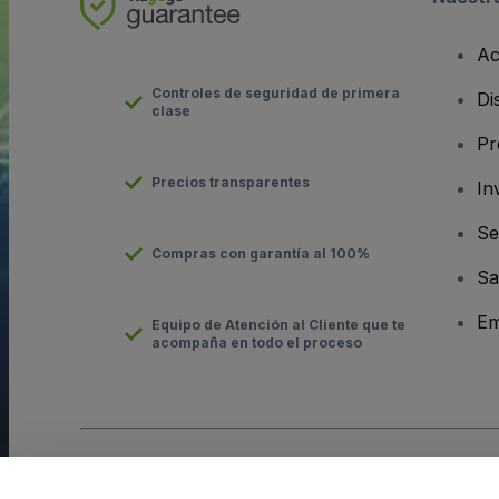
Ac
Controles de seguridad de primera
Di
clase
Pr
Precios transparentes
In
Se
Compras con garantía al 100%
Sa
Em
Equipo de Atención al Cliente que te
acompaña en todo el proceso
Derechos reservados © viagogo GmbH 2026
Datos de la Emp