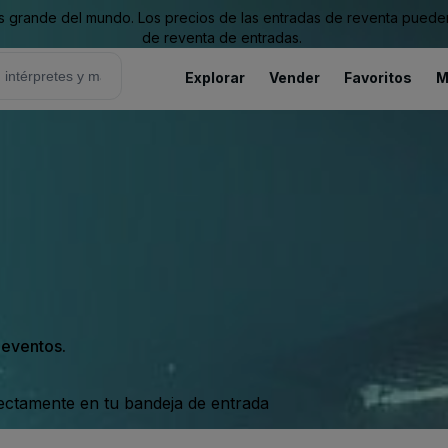
grande del mundo. Los precios de las entradas de reventa pueden es
de reventa de entradas.
Explorar
Vender
Favoritos
M
s eventos.
rectamente en tu bandeja de entrada