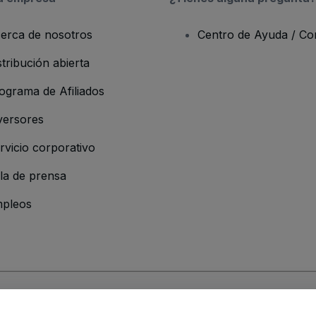
erca de nosotros
Centro de Ayuda / Co
stribución abierta
ograma de Afiliados
versores
rvicio corporativo
la de prensa
pleos
resa