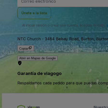
de
correo
electrónico
Únete a la lista
Al iniciar sesión o crear una cuenta, aceptas nuestro
NTC Church
-
3484 Belsay Road, Burton, Burto
Copiar
Abrir en Mapas de Google
Garantía de viagogo
Respaldamos cada pedido para que puedas compr
Nuestr