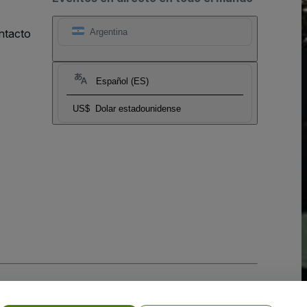
ntacto
Argentina
Español (ES)
US$
Dolar estadounidense