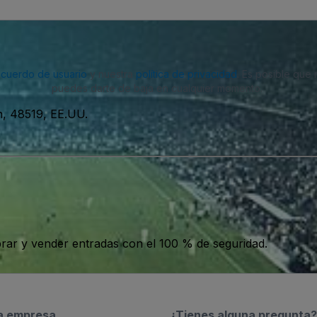
acuerdo de usuario
y nuestra
política de privacidad
. Es posible que
puedes darte de baja en cualquier momento.
n, 48519, EE.UU.
ar y vender entradas con el 100 % de seguridad.
a empresa
¿Tienes alguna pregunta?