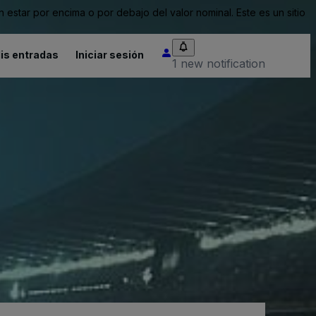
tar por encima o por debajo del valor nominal. Este es un sitio
is entradas
Iniciar sesión
1 new notification