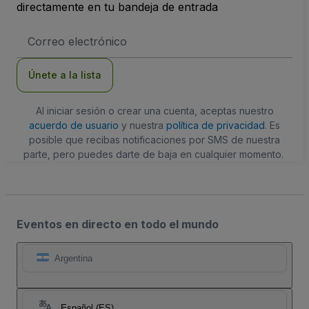
directamente en tu bandeja de entrada
Dirección
de
correo
electrónico
Únete a la lista
Al iniciar sesión o crear una cuenta, aceptas nuestro
acuerdo de usuario
y nuestra
política de privacidad
. Es
posible que recibas notificaciones por SMS de nuestra
parte, pero puedes darte de baja en cualquier momento.
Eventos en directo en todo el mundo
Argentina
Español (ES)