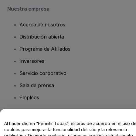
Nuestra empresa
Acerca de nosotros
Distribución abierta
Programa de Afiliados
Inversores
Servicio corporativo
Sala de prensa
Empleos
¿Tienes alguna pregunta?
Al hacer clic en “Permitir Todas”, estarás de acuerdo en el uso d
cookies para mejorar la funcionalidad del sitio y la relevancia
Centro de Ayuda / Contacto
publicitaria. De modo contrario, usaremos cookies estrictamente