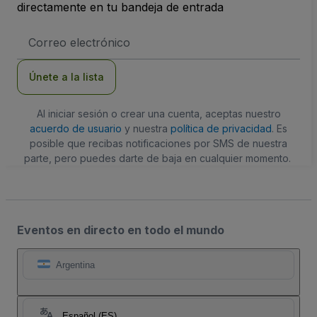
directamente en tu bandeja de entrada
Dirección
de
correo
electrónico
Únete a la lista
Al iniciar sesión o crear una cuenta, aceptas nuestro
acuerdo de usuario
y nuestra
política de privacidad
. Es
posible que recibas notificaciones por SMS de nuestra
parte, pero puedes darte de baja en cualquier momento.
Eventos en directo en todo el mundo
Argentina
Español (ES)