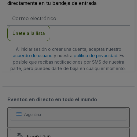
directamente en tu bandeja de entrada
Dirección
de
correo
electrónico
Únete a la lista
Al iniciar sesión o crear una cuenta, aceptas nuestro
acuerdo de usuario
y nuestra
política de privacidad
. Es
posible que recibas notificaciones por SMS de nuestra
parte, pero puedes darte de baja en cualquier momento.
Eventos en directo en todo el mundo
Argentina
Español (ES)