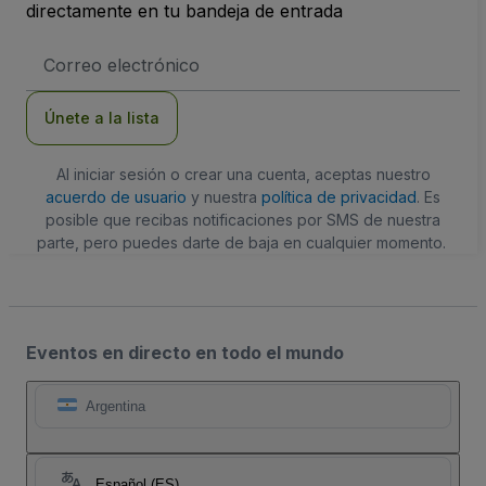
directamente en tu bandeja de entrada
Dirección
de
correo
electrónico
Únete a la lista
Al iniciar sesión o crear una cuenta, aceptas nuestro
acuerdo de usuario
y nuestra
política de privacidad
. Es
posible que recibas notificaciones por SMS de nuestra
parte, pero puedes darte de baja en cualquier momento.
Eventos en directo en todo el mundo
Argentina
Español (ES)