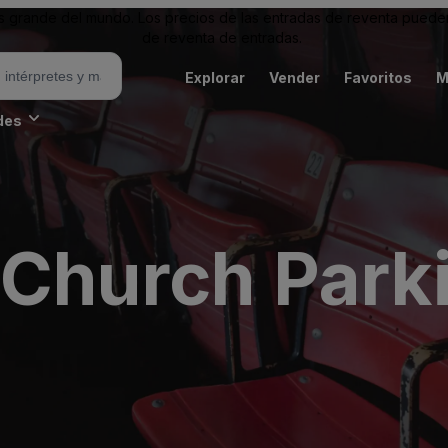
grande del mundo. Los precios de las entradas de reventa pueden es
de reventa de entradas.
Explorar
Vender
Favoritos
M
des
 Church Park