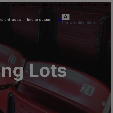
tar por encima o por debajo del valor nominal. Este es un sitio
is entradas
Iniciar sesión
1 new notification
ing Lots