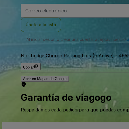
Dirección
de
correo
electrónico
Únete a la lista
Al iniciar sesión o crear una cuenta, aceptas nuestro
Northridge Church Parking Lots (InActive)
-
4955
Copiar
Abrir en Mapas de Google
Garantía de viagogo
Respaldamos cada pedido para que puedas compr