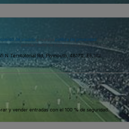
acuerdo de usuario
y nuestra
política de privacidad
. Es posible que
puedes darte de baja en cualquier momento.
5 N Territotorial Rd, Plymouth, 48170, EE.UU.
ar y vender entradas con el 100 % de seguridad.