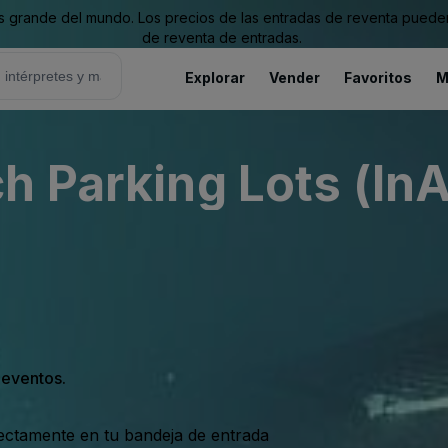
grande del mundo. Los precios de las entradas de reventa pueden es
de reventa de entradas.
Explorar
Vender
Favoritos
M
h Parking Lots (InA
s eventos.
rectamente en tu bandeja de entrada