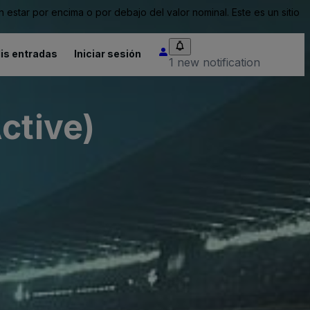
tar por encima o por debajo del valor nominal. Este es un sitio
is entradas
Iniciar sesión
1 new notification
ctive)