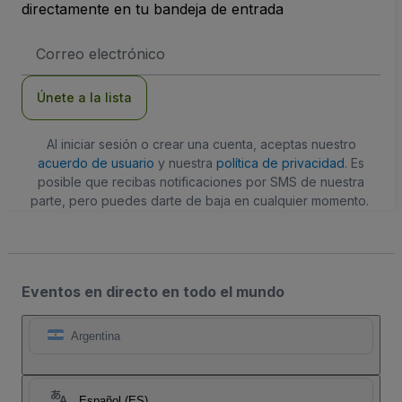
directamente en tu bandeja de entrada
Dirección
de
correo
electrónico
Únete a la lista
Al iniciar sesión o crear una cuenta, aceptas nuestro
acuerdo de usuario
y nuestra
política de privacidad
. Es
posible que recibas notificaciones por SMS de nuestra
parte, pero puedes darte de baja en cualquier momento.
Eventos en directo en todo el mundo
Argentina
Español (ES)