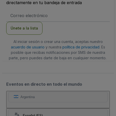
directamente en tu bandeja de entrada
Dirección
de
correo
electrónico
Únete a la lista
Al iniciar sesión o crear una cuenta, aceptas nuestro
acuerdo de usuario
y nuestra
política de privacidad
. Es
posible que recibas notificaciones por SMS de nuestra
parte, pero puedes darte de baja en cualquier momento.
Eventos en directo en todo el mundo
Argentina
Español (ES)