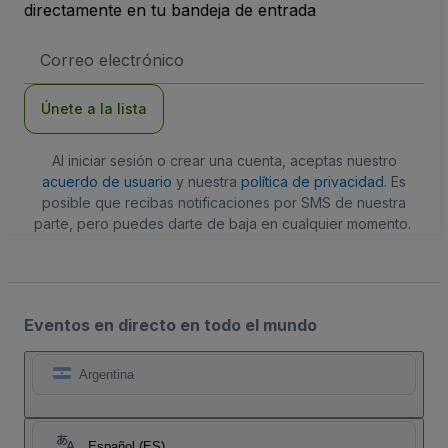
directamente en tu bandeja de entrada
Dirección
de
correo
electrónico
Únete a la lista
Al iniciar sesión o crear una cuenta, aceptas nuestro
acuerdo de usuario
y nuestra
política de privacidad
. Es
posible que recibas notificaciones por SMS de nuestra
parte, pero puedes darte de baja en cualquier momento.
Eventos en directo en todo el mundo
Argentina
Español (ES)