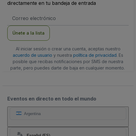
directamente en tu bandeja de entrada
Dirección
de
correo
electrónico
Únete a la lista
Al iniciar sesión o crear una cuenta, aceptas nuestro
acuerdo de usuario
y nuestra
política de privacidad
. Es
posible que recibas notificaciones por SMS de nuestra
parte, pero puedes darte de baja en cualquier momento.
Eventos en directo en todo el mundo
Argentina
Español (ES)