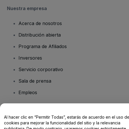
Nuestra empresa
Acerca de nosotros
Distribución abierta
Programa de Afiliados
Inversores
Servicio corporativo
Sala de prensa
Empleos
¿Tienes alguna pregunta?
Al hacer clic en “Permitir Todas”, estarás de acuerdo en el uso d
cookies para mejorar la funcionalidad del sitio y la relevancia
Centro de Ayuda / Contacto
publicitaria. De modo contrario, usaremos cookies estrictamente