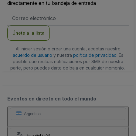
directamente en tu bandeja de entrada
Dirección
de
correo
electrónico
Únete a la lista
Al iniciar sesión o crear una cuenta, aceptas nuestro
acuerdo de usuario
y nuestra
política de privacidad
. Es
posible que recibas notificaciones por SMS de nuestra
parte, pero puedes darte de baja en cualquier momento.
Eventos en directo en todo el mundo
Argentina
Español (ES)