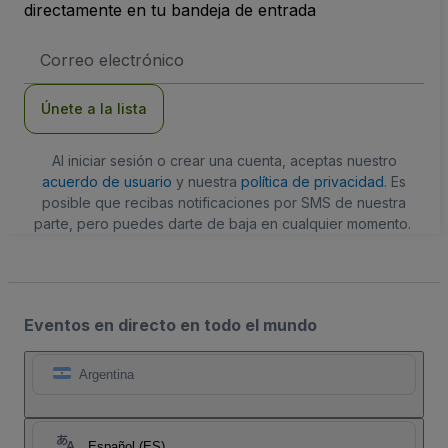
directamente en tu bandeja de entrada
Dirección
de
correo
electrónico
Únete a la lista
Al iniciar sesión o crear una cuenta, aceptas nuestro
acuerdo de usuario
y nuestra
política de privacidad
. Es
posible que recibas notificaciones por SMS de nuestra
parte, pero puedes darte de baja en cualquier momento.
Eventos en directo en todo el mundo
Argentina
Español (ES)