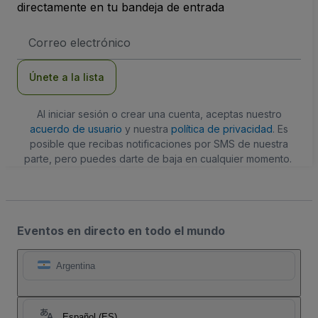
directamente en tu bandeja de entrada
Dirección
de
correo
electrónico
Únete a la lista
Al iniciar sesión o crear una cuenta, aceptas nuestro
acuerdo de usuario
y nuestra
política de privacidad
. Es
posible que recibas notificaciones por SMS de nuestra
parte, pero puedes darte de baja en cualquier momento.
Eventos en directo en todo el mundo
Argentina
Español (ES)