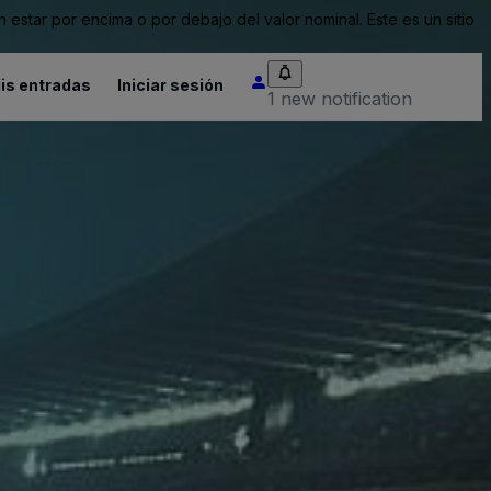
tar por encima o por debajo del valor nominal. Este es un sitio
is entradas
Iniciar sesión
1 new notification