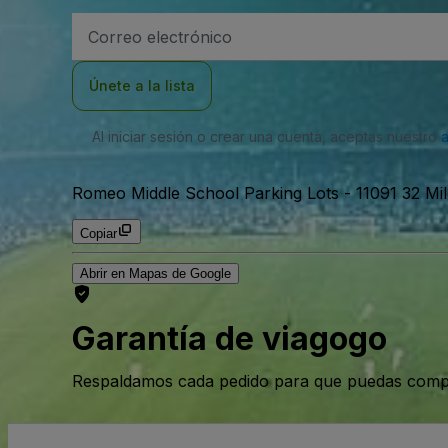
Dirección
de
correo
electrónico
Únete a la lista
Al iniciar sesión o crear una cuenta, aceptas nuestro
Romeo Middle School Parking Lots
-
11091 32 M
Copiar
Abrir en Mapas de Google
Garantía de viagogo
Respaldamos cada pedido para que puedas compr