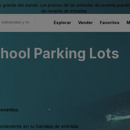
grande del mundo. Los precios de las entradas de reventa pueden es
de reventa de entradas.
Explorar
Vender
Favoritos
M
hool Parking Lots
s eventos.
rectamente en tu bandeja de entrada