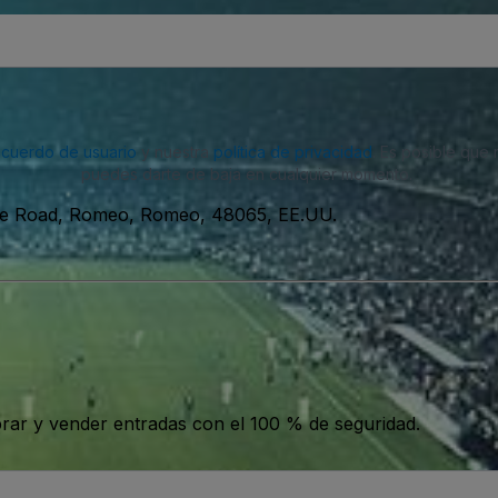
acuerdo de usuario
y nuestra
política de privacidad
. Es posible que
puedes darte de baja en cualquier momento.
ile Road, Romeo, Romeo, 48065, EE.UU.
ar y vender entradas con el 100 % de seguridad.