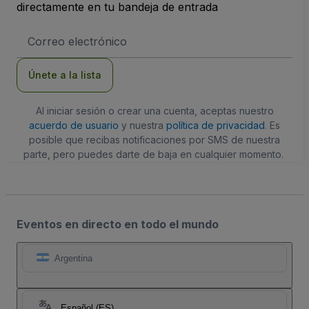
directamente en tu bandeja de entrada
Dirección
de
correo
electrónico
Únete a la lista
Al iniciar sesión o crear una cuenta, aceptas nuestro
acuerdo de usuario
y nuestra
política de privacidad
. Es
posible que recibas notificaciones por SMS de nuestra
parte, pero puedes darte de baja en cualquier momento.
Eventos en directo en todo el mundo
Argentina
Español (ES)