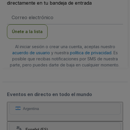
directamente en tu bandeja de entrada
Dirección
de
correo
electrónico
Únete a la lista
Al iniciar sesión o crear una cuenta, aceptas nuestro
acuerdo de usuario
y nuestra
política de privacidad
. Es
posible que recibas notificaciones por SMS de nuestra
parte, pero puedes darte de baja en cualquier momento.
Eventos en directo en todo el mundo
Argentina
Español (ES)