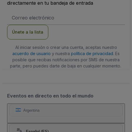
directamente en tu bandeja de entrada
Dirección
de
correo
electrónico
Únete a la lista
Al iniciar sesión o crear una cuenta, aceptas nuestro
acuerdo de usuario
y nuestra
política de privacidad
. Es
posible que recibas notificaciones por SMS de nuestra
parte, pero puedes darte de baja en cualquier momento.
Eventos en directo en todo el mundo
Argentina
Español (ES)