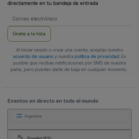
directamente en tu bandeja de entrada
Dirección
de
correo
electrónico
Únete a la lista
Al iniciar sesión o crear una cuenta, aceptas nuestro
acuerdo de usuario
y nuestra
política de privacidad
. Es
posible que recibas notificaciones por SMS de nuestra
parte, pero puedes darte de baja en cualquier momento.
Eventos en directo en todo el mundo
Argentina
Español (ES)