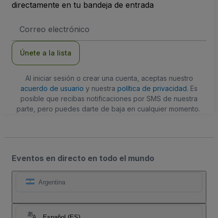
directamente en tu bandeja de entrada
Dirección
de
correo
electrónico
Únete a la lista
Al iniciar sesión o crear una cuenta, aceptas nuestro
acuerdo de usuario
y nuestra
política de privacidad
. Es
posible que recibas notificaciones por SMS de nuestra
parte, pero puedes darte de baja en cualquier momento.
Eventos en directo en todo el mundo
Argentina
Español (ES)