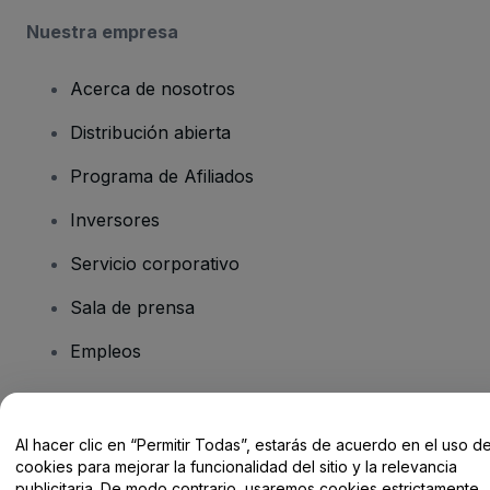
Nuestra empresa
Acerca de nosotros
Distribución abierta
Programa de Afiliados
Inversores
Servicio corporativo
Sala de prensa
Empleos
¿Tienes alguna pregunta?
Al hacer clic en “Permitir Todas”, estarás de acuerdo en el uso d
cookies para mejorar la funcionalidad del sitio y la relevancia
Centro de Ayuda / Contacto
publicitaria. De modo contrario, usaremos cookies estrictamente