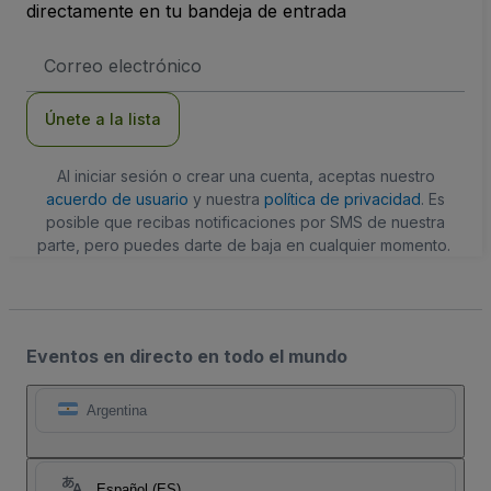
directamente en tu bandeja de entrada
Dirección
de
correo
electrónico
Únete a la lista
Al iniciar sesión o crear una cuenta, aceptas nuestro
acuerdo de usuario
y nuestra
política de privacidad
. Es
posible que recibas notificaciones por SMS de nuestra
parte, pero puedes darte de baja en cualquier momento.
Eventos en directo en todo el mundo
Argentina
Español (ES)