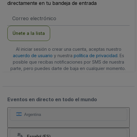
directamente en tu bandeja de entrada
Dirección
de
correo
electrónico
Únete a la lista
Al iniciar sesión o crear una cuenta, aceptas nuestro
acuerdo de usuario
y nuestra
política de privacidad
. Es
posible que recibas notificaciones por SMS de nuestra
parte, pero puedes darte de baja en cualquier momento.
Eventos en directo en todo el mundo
Argentina
Español (ES)